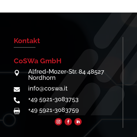
Kontakt
CoSWa GmbH
Alfred-Mozer-Str. 84 48527

Nordhorn
info@coswa.it

+49 5921-3083753

+49 5921-3083759
